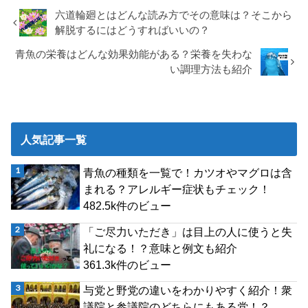
六道輪廻とはどんな読み方でその意味は？そこから
解脱するにはどうすればいいの？
青魚の栄養はどんな効果効能がある？栄養を失わな
い調理方法も紹介
人気記事一覧
青魚の種類を一覧で！カツオやマグロは含
まれる？アレルギー症状もチェック！
482.5k件のビュー
「ご尽力いただき」は目上の人に使うと失
礼になる！？意味と例文も紹介
361.3k件のビュー
与党と野党の違いをわかりやすく紹介！衆
議院と参議院のどちらにもある党！？