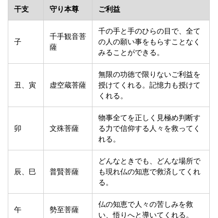
干支
守り本尊
ご利益
千の手と手のひらの目で、全て
千手観音菩
子
の人の願い事をもらすことなく
薩
みることができる。
無限の功徳で限りないご利益を
丑、寅
虚空蔵菩薩
授けてくれる。記憶力も授けて
くれる。
物事全てを正しく見極め判断す
卯
文殊菩薩
る力で信仰する人々を救ってく
れる。
どんなときでも、どんな場所で
辰、巳
普賢菩薩
も現れ仏の知恵で救済してくれ
る。
仏の知恵で人々の苦しみを救
午
勢至菩薩
い、悟りへと導いてくれる。