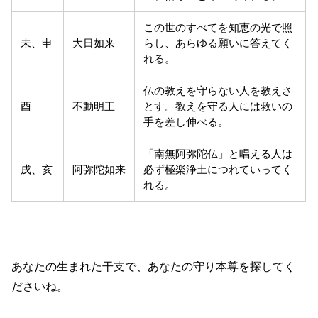
この世のすべてを知恵の光で照
未、申
大日如来
らし、あらゆる願いに答えてく
れる。
仏の教えを守らない人を教えさ
酉
不動明王
とす。教えを守る人には救いの
手を差し伸べる。
「南無阿弥陀仏」と唱える人は
戌、亥
阿弥陀如来
必ず極楽浄土につれていってく
れる。
あなたの生まれた干支で、あなたの守り本尊を探してく
ださいね。