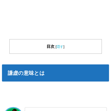
目次
[
隠す
]
謙虚の意味とは