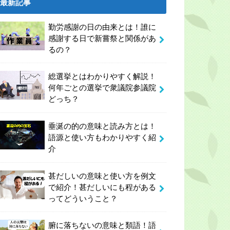
最新記事
勤労感謝の日の由来とは！誰に
感謝する日で新嘗祭と関係があ
るの？
総選挙とはわかりやすく解説！
何年ごとの選挙で衆議院参議院
どっち？
垂涎の的の意味と読み方とは！
語源と使い方もわかりやすく紹
介
甚だしいの意味と使い方を例文
で紹介！甚だしいにも程がある
ってどういうこと？
腑に落ちないの意味と類語！語