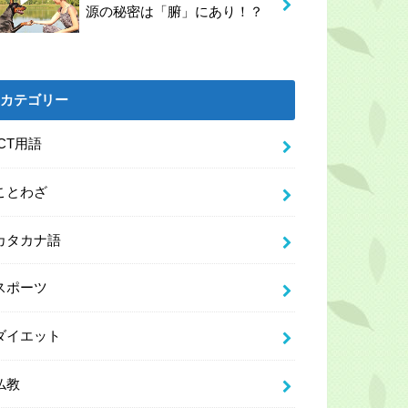
源の秘密は「腑」にあり！？
カテゴリー
ICT用語
ことわざ
カタカナ語
スポーツ
ダイエット
仏教