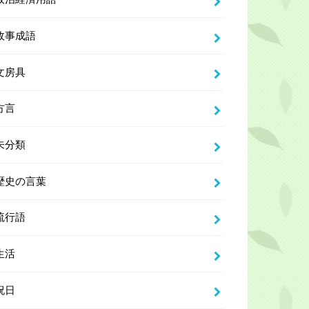
故事成語
文房具
方言
未分類
歴史の言葉
流行語
生活
祝日