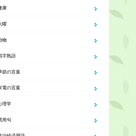
健康
六曜
動物
四字熟語
季節の言葉
家電の言葉
心理学
慣用句
政治経済用語