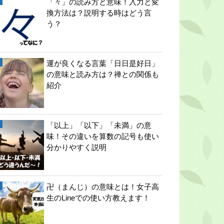
「々」の読み方と意味！入力と変
換方法は？説明する時はどう言
う？
運が良くなる言葉「日日是好日」
の意味と読み方は？禅との関係も
紹介
「以上」「以下」「未満」の意
味！その違いを算数の記号も使い
分かりやすく説明
卍（まんじ）の意味とは！女子高
生のLineでの使い方教えます！