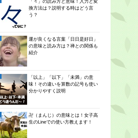
「々」の読み方と意味！入力と変
換方法は？説明する時はどう言
う？
運が良くなる言葉「日日是好日」
の意味と読み方は？禅との関係も
紹介
「以上」「以下」「未満」の意
味！その違いを算数の記号も使い
分かりやすく説明
卍（まんじ）の意味とは！女子高
生のLineでの使い方教えます！