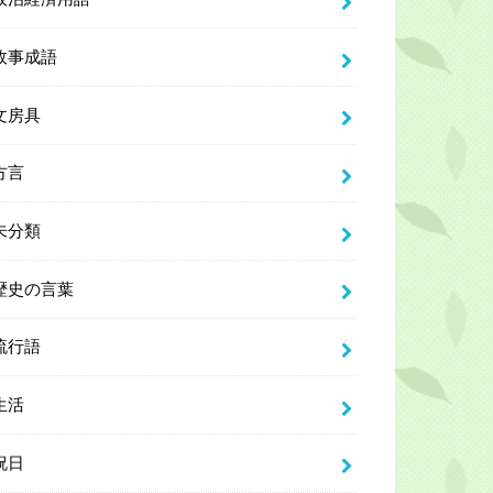
故事成語
文房具
方言
未分類
歴史の言葉
流行語
生活
祝日