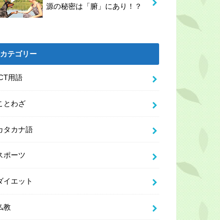
源の秘密は「腑」にあり！？
カテゴリー
ICT用語
ことわざ
カタカナ語
スポーツ
ダイエット
仏教