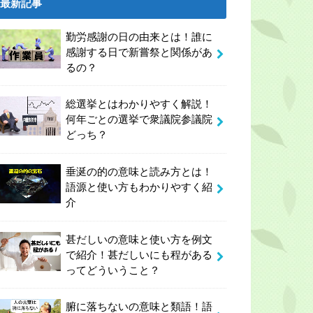
最新記事
勤労感謝の日の由来とは！誰に
感謝する日で新嘗祭と関係があ
るの？
総選挙とはわかりやすく解説！
何年ごとの選挙で衆議院参議院
どっち？
垂涎の的の意味と読み方とは！
語源と使い方もわかりやすく紹
介
甚だしいの意味と使い方を例文
で紹介！甚だしいにも程がある
ってどういうこと？
腑に落ちないの意味と類語！語