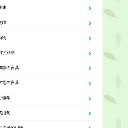
健康
六曜
動物
四字熟語
季節の言葉
家電の言葉
心理学
慣用句
政治経済用語