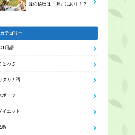
源の秘密は「腑」にあり！？
カテゴリー
ICT用語
ことわざ
カタカナ語
スポーツ
ダイエット
仏教