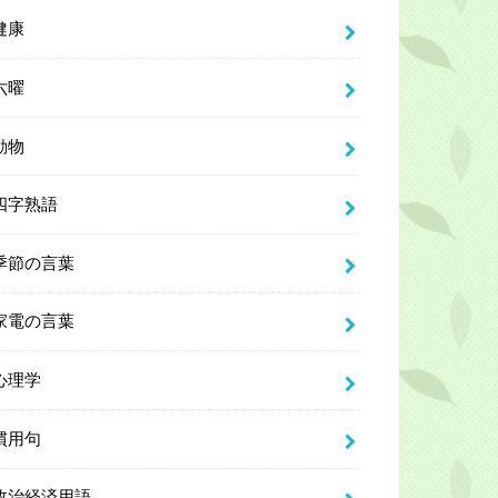
健康
六曜
動物
四字熟語
季節の言葉
家電の言葉
心理学
慣用句
政治経済用語