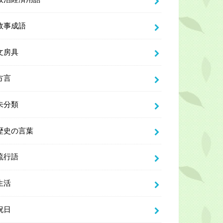
故事成語
文房具
方言
未分類
歴史の言葉
流行語
生活
祝日