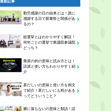
最新記事
勤労感謝の日の由来とは！誰に
感謝する日で新嘗祭と関係があ
るの？
総選挙とはわかりやすく解説！
何年ごとの選挙で衆議院参議院
どっち？
垂涎の的の意味と読み方とは！
語源と使い方もわかりやすく紹
介
甚だしいの意味と使い方を例文
で紹介！甚だしいにも程がある
ってどういうこと？
腑に落ちないの意味と類語！語