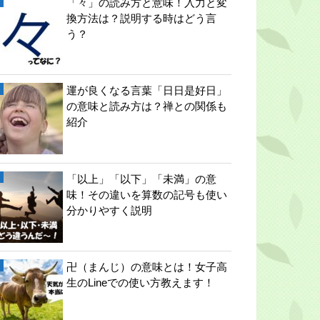
「々」の読み方と意味！入力と変
換方法は？説明する時はどう言
う？
運が良くなる言葉「日日是好日」
の意味と読み方は？禅との関係も
紹介
「以上」「以下」「未満」の意
味！その違いを算数の記号も使い
分かりやすく説明
卍（まんじ）の意味とは！女子高
生のLineでの使い方教えます！